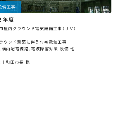
設備工事
２年度
市屋内グラウンド電気設備工事（ＪＶ）
ラウンド新築に伴う付帯電気工事
､構内配電線路､電波障害対策 設備 他
：十和田市長 様