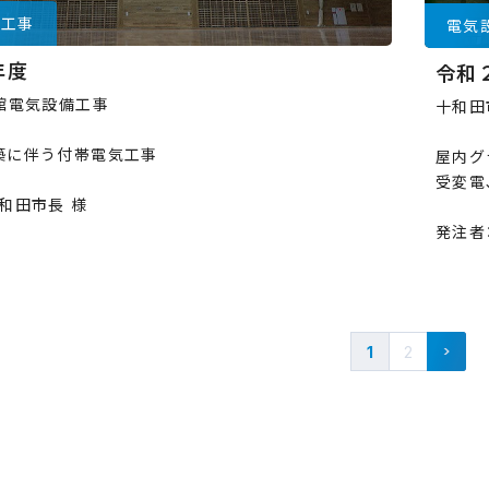
備工事
電気
年度
令和
道館電気設備工事
十和田
築に伴う付帯電気工事
屋内グ
受変電
和田市長 様
発注者
>
1
2