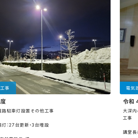
備工事
電気
年度
令和
道路駐車灯設置その他工事
大深内
工事
灯：27台更新・3台増設
講堂長