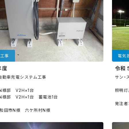
電気
備工事
令和
年度
サン・
気自動車充電システム工事
照明灯
N様邸 V2H×1台
N様邸 V2H×1台 蓄電池1台
発注者
十和田市N様 六ケ所村N様