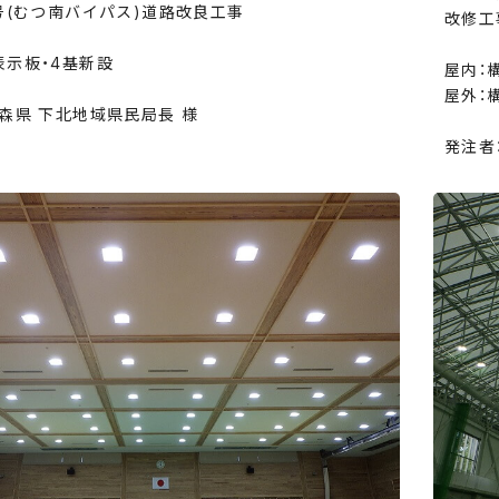
号(むつ南バイパス)道路改良工事
改修工
表示板・4基新設
屋内：
屋外：
森県 下北地域県民局長 様
発注者