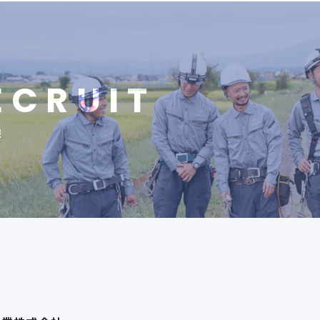
E
C
R
U
I
T
報