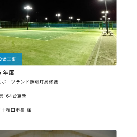
設備工事
５年度
スポーツランド照明灯具修繕
具：64台更新
：十和田市長 様