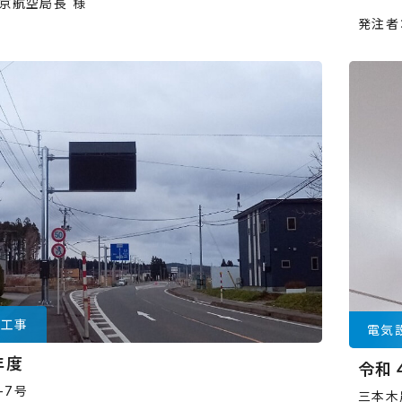
京航空局長 様
発注者
信工事
電気
年度
令和
1-7号
三本木