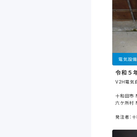
電気設
令和５
V2H電
十和田市 
六ケ所村 
発注者：