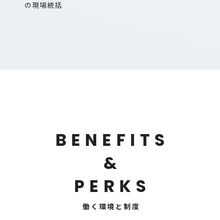
の現場統括
B
E
N
E
F
I
T
S
&
P
E
R
K
S
働く環境と制度