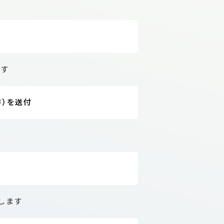
ます
書）を送付
します