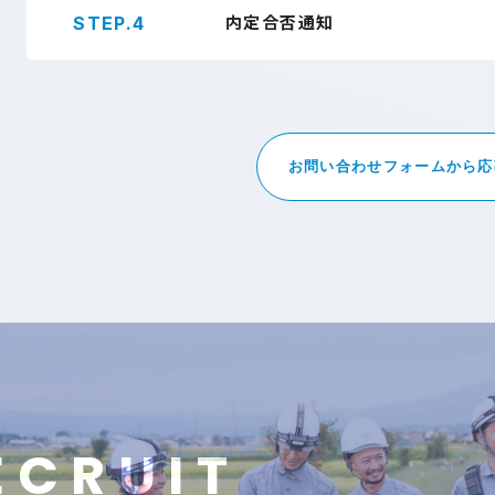
STEP.4
内定合否通知
お問い合わせフォームから応
E
C
R
U
I
T