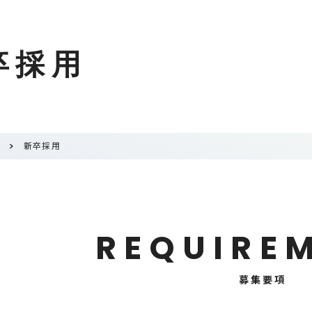
卒採用
報
新卒採用
R
E
Q
U
I
R
E
募集要項